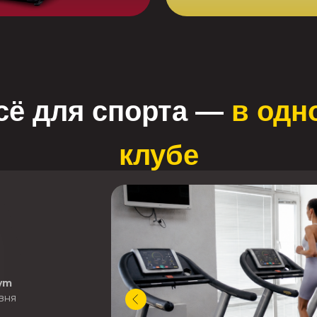
сё для спорта —
в одн
клубе
ym
вня