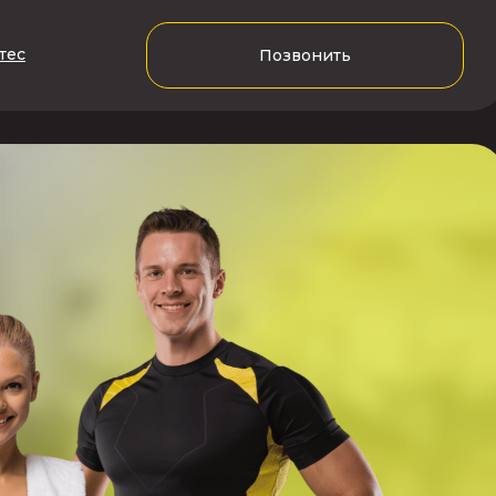
тес
Позвонить