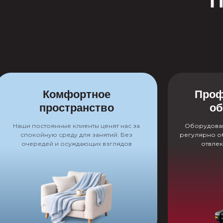
П
Комфортное
Проф
пространство
об
Наши постоянные клиенты ценят нас за
Оборудован
спокойную среду для занятий. Без
регулярно об
очередей и осуждающих взглядов
отвлек