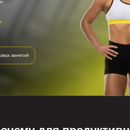
ом
е
овых занятий