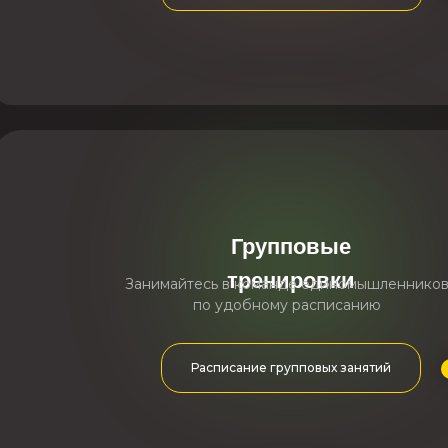
Групповые
тренировки
Занимайтесь в команде единомышленнико
по удобному расписанию
Расписание групповых занятий