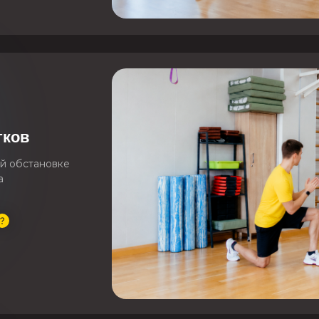
тков
й обстановке
а