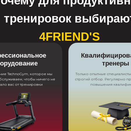
очему для продуктив
тренировок выбираю
4FRIEND'S
ессиональное
Квалифициров
орудование
тренеры
ие TechnoGym, которое мы
Только опытные специалист
служиваем, чтобы ничего не
строгий отбор. Регулярно п
ало вас от тренировки
повышения квалифи