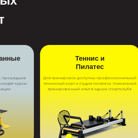
ных
т
анные
Теннис и
Пилатес
ы, прошедшие
Для тренировок доступны профессиональный
роходят курсы
теннисный корт и студия пилатеса. Уникальный
кации
тренировочный опыт в одном спортклубе