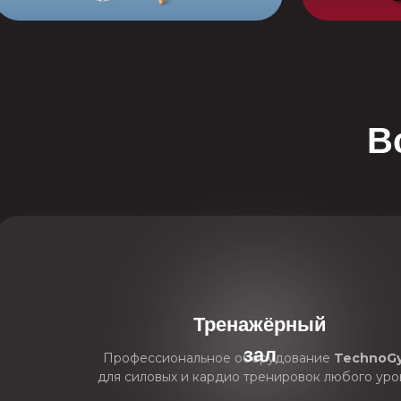
В
Тренажёрный
зал
Профессиональное оборудование
TechnoG
для силовых и кардио тренировок любого уро