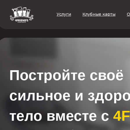
Услуги
Клубные карты
О
Постройте своё
сильное и здор
тело вместе с
4F